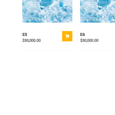
E5
E6
$
30,000.00
$
30,000.00