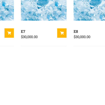
E7
E8
$
30,000.00
$
30,000.00