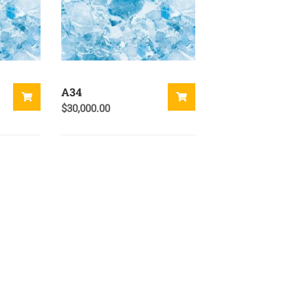
A34
$
30,000.00