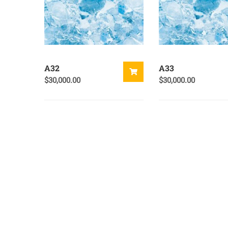
A32
A33
$
30,000.00
$
30,000.00