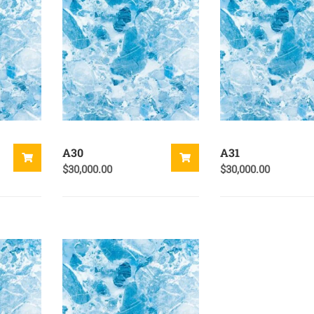
A30
A31
$
30,000.00
$
30,000.00