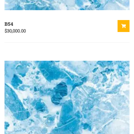
B54
$
30,000.00