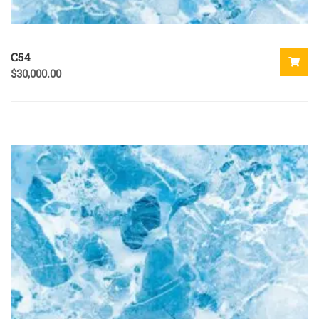
C54
$
30,000.00