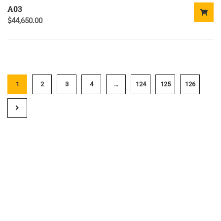
A03
$
44,650.00
1
2
3
4
…
124
125
126