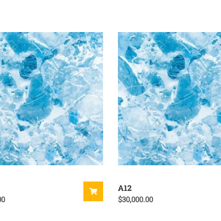
A12
00
$
30,000.00