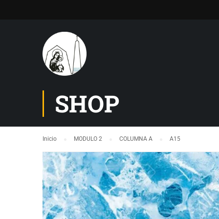
SHOP
Inicio
MODULO 2
COLUMNA A
A15