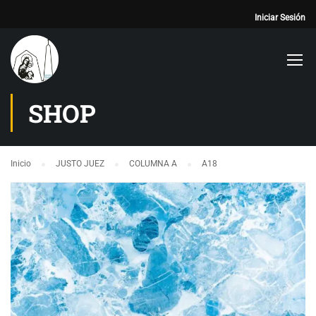
Iniciar Sesión
SHOP
Inicio
JUSTO JUEZ
COLUMNA A
A18