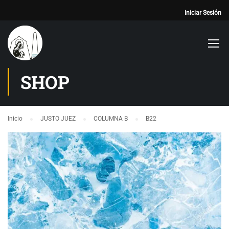
Iniciar Sesión
SHOP
Inicio
JUSTO JUEZ
COLUMNA B
B22