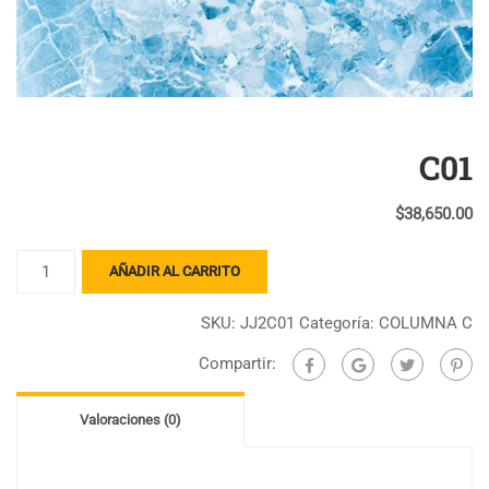
C01
$
38,650.00
C01
AÑADIR AL CARRITO
cantidad
SKU:
JJ2C01
Categoría:
COLUMNA C
Compartir:
Valoraciones (0)