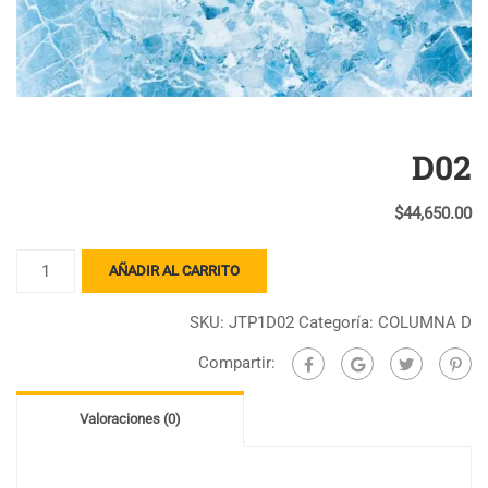
D02
$
44,650.00
D02
AÑADIR AL CARRITO
cantidad
SKU:
JTP1D02
Categoría:
COLUMNA D
Compartir:
Valoraciones (0)