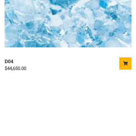
D04
$
44,650.00