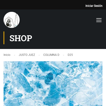
Iniciar Sesión
SHOP
Inicio
JUSTO JUEZ
COLUMNA D
D25