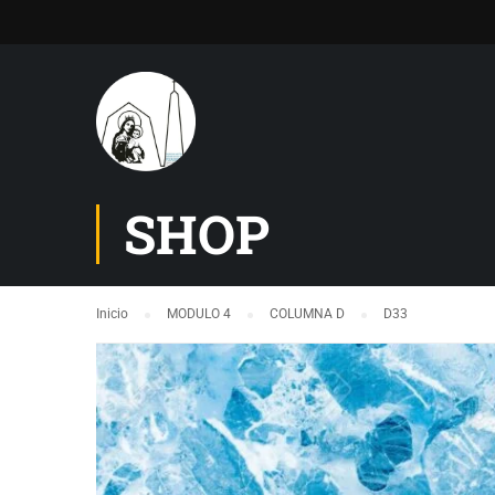
SHOP
Inicio
MODULO 4
COLUMNA D
D33