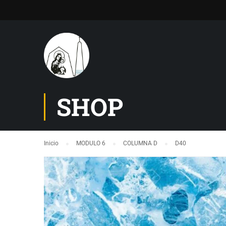
SHOP
Inicio
MODULO 6
COLUMNA D
D40