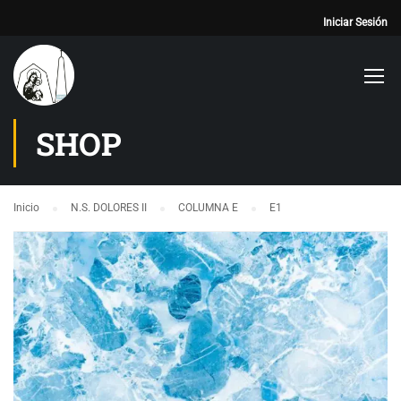
Iniciar Sesión
SHOP
Inicio
N.S. DOLORES II
COLUMNA E
E1