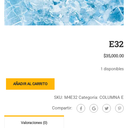
E32
$
35,000.00
1 disponibles
E32
AÑADIR AL CARRITO
cantidad
SKU:
M4E32
Categoría:
COLUMNA E
Compartir:
Valoraciones (0)