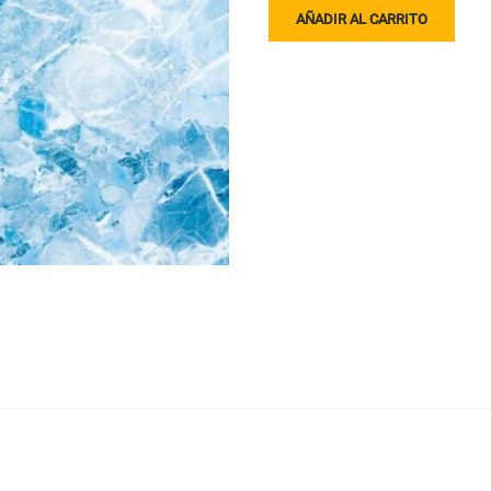
E39
AÑADIR AL CARRITO
cantidad