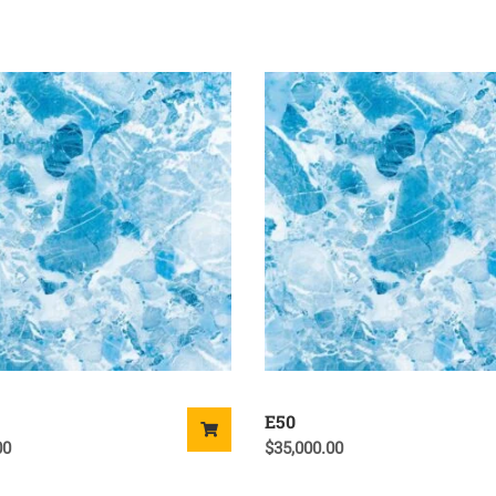
E50
00
$
35,000.00