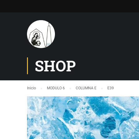
SHOP
Inicio
MODULO 6
COLUMNA E
E39