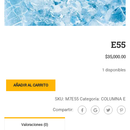
E55
$
35,000.00
1 disponibles
E55
AÑADIR AL CARRITO
cantidad
SKU:
M7E55
Categoría:
COLUMNA E
Compartir:
Valoraciones (0)