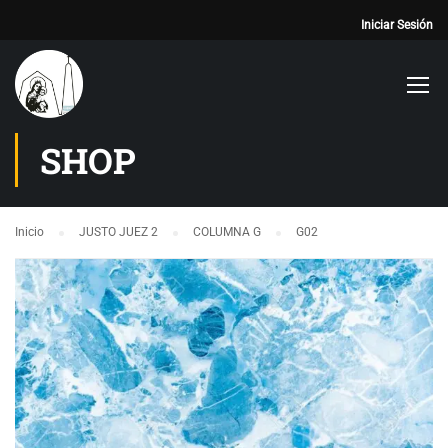
Iniciar Sesión
SHOP
Inicio
JUSTO JUEZ 2
COLUMNA G
G02