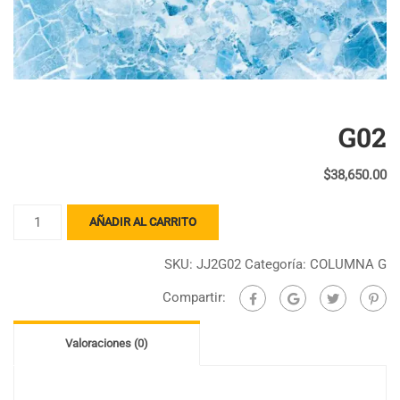
G02
$
38,650.00
G02
AÑADIR AL CARRITO
cantidad
SKU:
JJ2G02
Categoría:
COLUMNA G
Compartir:
Valoraciones (0)