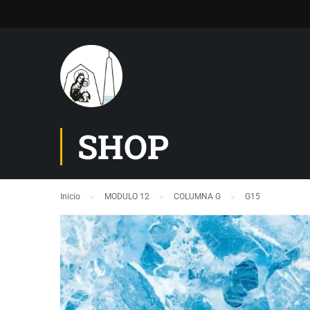
SHOP
Inicio
MODULO 12
COLUMNA G
G15