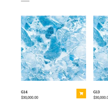
G14
G13
$
30,000.00
$
30,000.