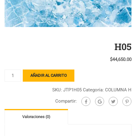
H05
$
44,650.00
H05
AÑADIR AL CARRITO
cantidad
SKU:
JTP1H05
Categoría:
COLUMNA H
Compartir:
Valoraciones (0)