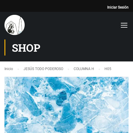
Iniciar Sesión
SHOP
Inicio
JESÚS TODO PODEROSO
COLUMNA H
H05