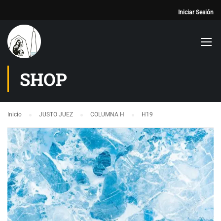
Iniciar Sesión
SHOP
Inicio
JUSTO JUEZ
COLUMNA H
H19