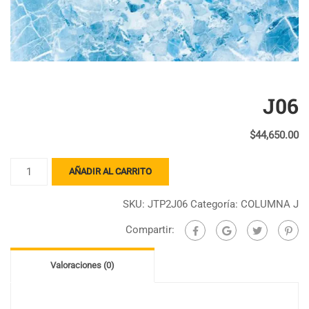
J06
$
44,650.00
J06
AÑADIR AL CARRITO
cantidad
SKU:
JTP2J06
Categoría:
COLUMNA J
Compartir:
Valoraciones (0)