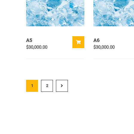
A5
A6
$
30,000.00
$
30,000.00
1
2