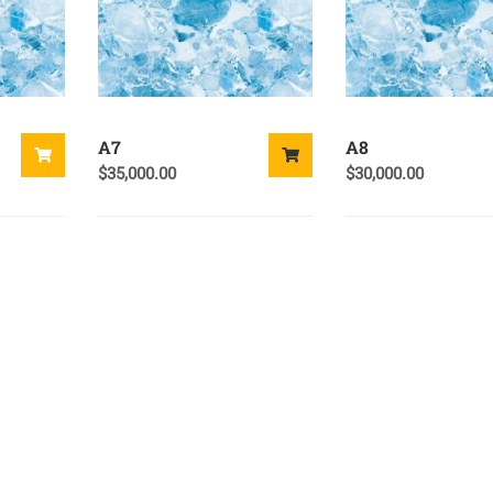
A7
A8
$
35,000.00
$
30,000.00