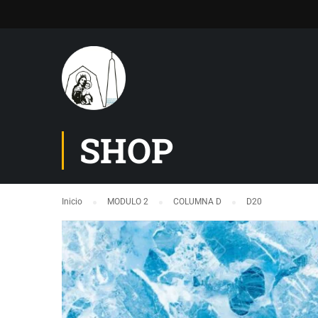
SHOP
Inicio
MODULO 2
COLUMNA D
D20