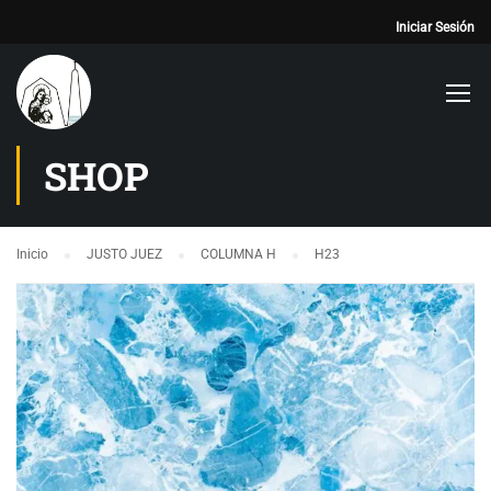
Iniciar Sesión
SHOP
Inicio
JUSTO JUEZ
COLUMNA H
H23