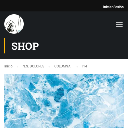
Iniciar Sesión
SHOP
Inicio
N.S. DOLORES
COLUMNA I
I14